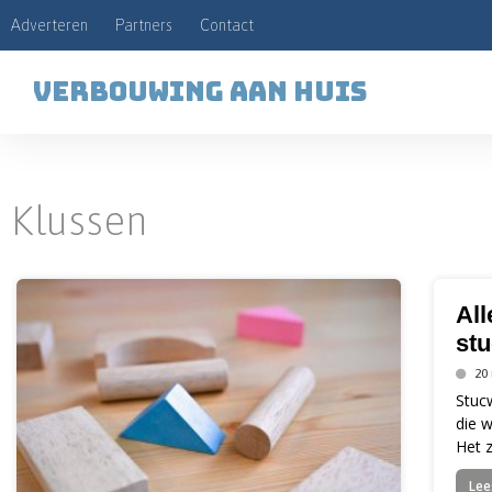
Adverteren
Partners
Contact
Verbouwing aan huis
Klussen
All
st
20
Stuc
die 
Het z
Lee