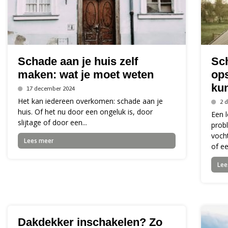
Schade aan je huis zelf
Sc
maken: wat je moet weten
op
kun
17 december 2024
Het kan iedereen overkomen: schade aan je
2 
huis. Of het nu door een ongeluk is, door
Een l
slijtage of door een...
prob
voch
Lees meer
of ee
Lee
Dakdekker inschakelen? Zo