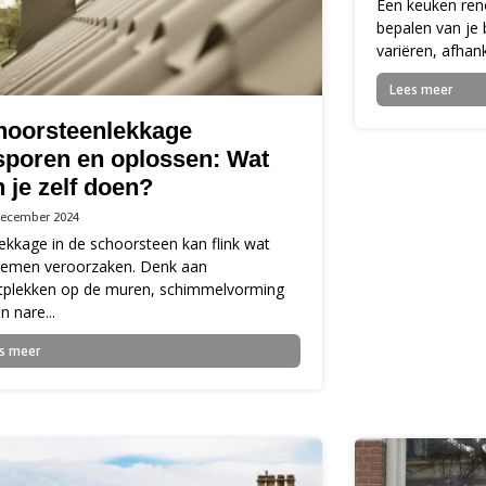
Een keuken reno
bepalen van je 
variëren, afhank
Lees meer
hoorsteenlekkage
sporen en oplossen: Wat
 je zelf doen?
december 2024
ekkage in de schoorsteen kan flink wat
lemen veroorzaken. Denk aan
tplekken op de muren, schimmelvorming
n nare...
s meer