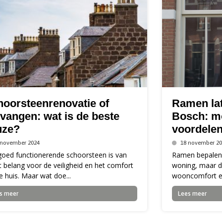
oorsteenrenovatie of
Ramen lat
vangen: wat is de beste
Bosch: m
uze?
voordele
 november 2024
18 november 20
goed functionerende schoorsteen is van
Ramen bepalen n
 belang voor de veiligheid en het comfort
woning, maar d
e huis. Maar wat doe...
wooncomfort en 
s meer
Lees meer